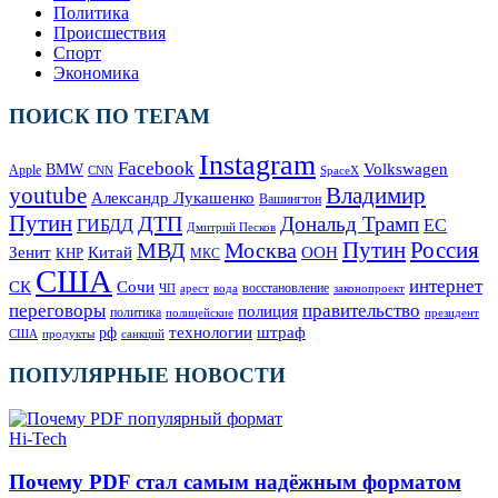
Политика
Происшествия
Спорт
Экономика
ПОИСК ПО ТЕГАМ
Instagram
Facebook
Volkswagen
BMW
Apple
SpaceX
CNN
Владимир
youtube
Александр Лукашенко
Вашингтон
Путин
ДТП
Дональд Трамп
ГИБДД
ЕС
Дмитрий Песков
Москва
Путин
Россия
МВД
Зенит
Китай
ООН
КНР
МКС
США
интернет
СК
Сочи
восстановление
ЧП
арест
законопроект
вода
переговоры
правительство
полиция
политика
полицейские
президент
технологии
штраф
рф
продукты
США
санкций
ПОПУЛЯРНЫЕ НОВОСТИ
Hi-Tech
Почему PDF стал самым надёжным форматом