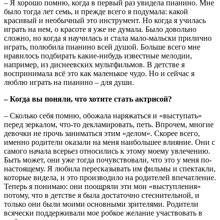
– Я хорошо помню, когда в первый раз увидела пианино. Мне
было тогда лет семь, и прежде всего я подумала: какой
красивый и необычный это инструмент. Но когда я училась
играть на нем, о красоте я уже не думала. Было довольно
сложно, но когда я научилась и стала мало-мальски прилично
играть, полюбила пианино всей душой. Больше всего мне
нравилось подбирать какие-нибудь известные мелодии,
например, из диснеевских мультфильмов. В детстве я
воспринимала всё это как маленькое чудо. Но и сейчас я
люблю играть на пианино – для души.
– Когда вы поняли, что хотите стать актрисой?
– Сколько себя помню, обожала наряжаться и «выступать»
перед зеркалом, что-то декламировать, петь. Впрочем, многие
девочки не прочь заниматься этим «делом». Скорее всего,
именно родители оказали на меня наибольшее влияние. Они с
самого начала всерьез относились к этому моему увлечению.
Быть может, они уже тогда почувствовали, что это у меня по-
настоящему. Я любила пересказывать им фильмы и спектакли,
которые видела, и это производило на родителей впечатление.
Теперь я понимаю: они поощряли эти мои «выступления»
потому, что в детстве я была достаточно стеснительной, и
только они были моими основными зрителями. Родители
всячески поддерживали мое робкое желание участвовать в