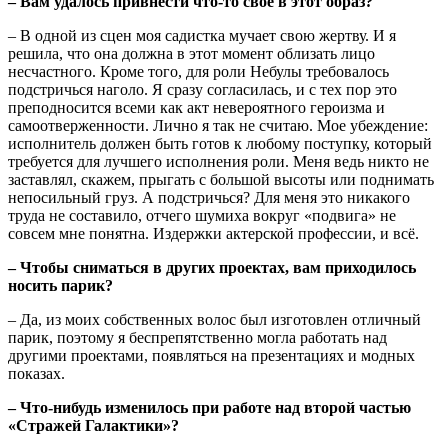
– Вам удалось привнести что-то свое в этот образ?
– В одной из сцен моя садистка мучает свою жертву. И я
решила, что она должна в этот момент облизать лицо
несчастного. Кроме того, для роли Небулы требовалось
подстричься наголо. Я сразу согласилась, и с тех пор это
преподносится всеми как акт невероятного героизма и
самоотверженности. Лично я так не считаю. Мое убеждение:
исполнитель должен быть готов к любому поступку, который
требуется для лучшего исполнения роли. Меня ведь никто не
заставлял, скажем, прыгать с большой высоты или поднимать
непосильный груз. А подстричься? Для меня это никакого
труда не составило, отчего шумиха вокруг «подвига» не
совсем мне понятна. Издержки актерской профессии, и всё.
– Чтобы сниматься в других проектах, вам приходилось
носить парик?
– Да, из моих собственных волос был изготовлен отличный
парик, поэтому я беспрепятственно могла работать над
другими проектами, появляться на презентациях и модных
показах.
– Что-нибудь изменилось при работе над второй частью
«Стражей Галактики»?