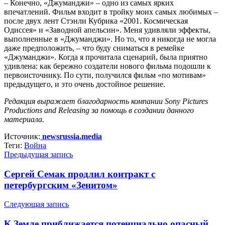
– Конечно, «Джуманджи» – одно из самых ярких
впечатлений. Фильм входит в тройку моих самых любимых –
после двух лент Стэнли Кубрика «2001. Космическая
Одиссея» и «Заводной апельсин». Меня удивляли эффекты,
выполненные в «Джуманджи». Но то, что я никогда не могла
даже предположить, – что буду сниматься в ремейке
«Джуманджи». Когда я прочитала сценарий, была приятно
удивлена: как бережно создатели нового фильма подошли к
первоисточнику. По сути, получился фильм «по мотивам»
предыдущего, и это очень достойное решение.
Редакция выражает благодарность компании Sony Pictures
Productions and Releasing за помощь в создании данного
материала.
Источник:
newsrussia.media
Теги:
Война
Предыдущая запись
Сергей Семак продлил контракт с
петербургским «Зенитом»
Следующая запись
К Земле приближается потенциально опасный