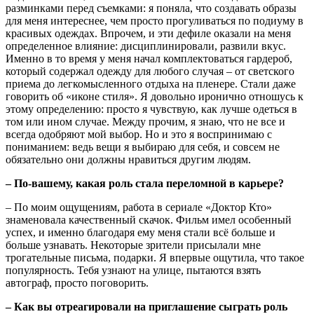
разминками перед съемками: я поняла, что создавать образы
для меня интереснее, чем просто прогуливаться по подиуму в
красивых одеждах. Впрочем, и эти дефиле оказали на меня
определенное влияние: дисциплинировали, развили вкус.
Именно в то время у меня начал комплектоваться гардероб,
который содержал одежду для любого случая – от светского
приема до легкомысленного отдыха на пленере. Стали даже
говорить об «иконе стиля». Я довольно иронично отношусь к
этому определению: просто я чувствую, как лучше одеться в
том или ином случае. Между прочим, я знаю, что не все и
всегда одобряют мой выбор. Но и это я воспринимаю с
пониманием: ведь вещи я выбираю для себя, и совсем не
обязательно они должны нравиться другим людям.
– По-вашему, какая роль стала переломной в карьере?
– По моим ощущениям, работа в сериале «Доктор Кто»
знаменовала качественный скачок. Фильм имел особенный
успех, и именно благодаря ему меня стали всё больше и
больше узнавать. Некоторые зрители присылали мне
трогательные письма, подарки. Я впервые ощутила, что такое
популярность. Тебя узнают на улице, пытаются взять
автограф, просто поговорить.
– Как вы отреагировали на приглашение сыграть роль