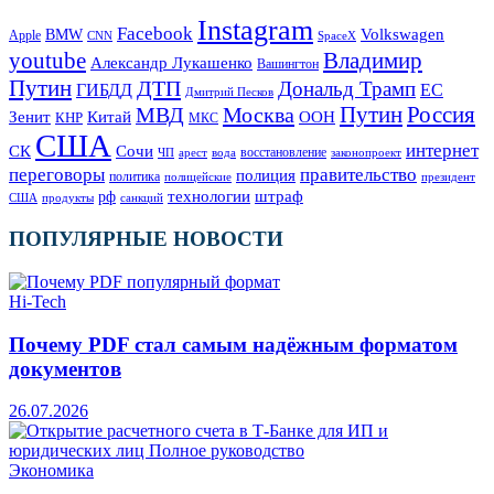
Instagram
Facebook
Volkswagen
BMW
Apple
SpaceX
CNN
Владимир
youtube
Александр Лукашенко
Вашингтон
Путин
ДТП
Дональд Трамп
ГИБДД
ЕС
Дмитрий Песков
Москва
Путин
Россия
МВД
Зенит
Китай
ООН
КНР
МКС
США
интернет
СК
Сочи
восстановление
ЧП
арест
законопроект
вода
переговоры
правительство
полиция
политика
полицейские
президент
технологии
штраф
рф
продукты
США
санкций
ПОПУЛЯРНЫЕ НОВОСТИ
Hi-Tech
Почему PDF стал самым надёжным форматом
документов
26.07.2026
Экономика