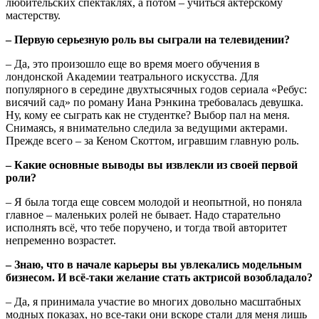
любительских спектаклях, а потом – учиться актерскому
мастерству.
– Первую серьезную роль вы сыграли на телевидении?
– Да, это произошло еще во время моего обучения в
лондонской Академии театрального искусства. Для
популярного в середине двухтысячных годов сериала «Ребус:
висячий сад» по роману Иана Рэнкина требовалась девушка.
Ну, кому ее сыграть как не студентке? Выбор пал на меня.
Снимаясь, я внимательно следила за ведущими актерами.
Прежде всего – за Кеном Скоттом, игравшим главную роль.
– Какие основные выводы вы извлекли из своей первой
роли?
– Я была тогда еще совсем молодой и неопытной, но поняла
главное – маленьких ролей не бывает. Надо старательно
исполнять всё, что тебе поручено, и тогда твой авторитет
непременно возрастет.
– Знаю, что в начале карьеры вы увлекались модельным
бизнесом. И всё-таки желание стать актрисой возобладало?
– Да, я принимала участие во многих довольно масштабных
модных показах, но все-таки они вскоре стали для меня лишь