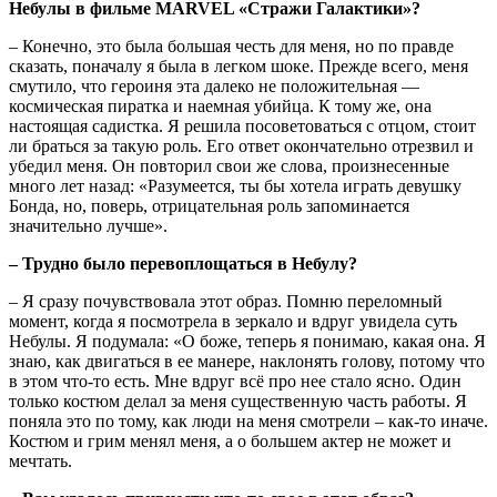
Небулы в фильме MARVEL «Стражи Галактики»?
– Конечно, это была большая честь для меня, но по правде
сказать, поначалу я была в легком шоке. Прежде всего, меня
смутило, что героиня эта далеко не положительная —
космическая пиратка и наемная убийца. К тому же, она
настоящая садистка. Я решила посоветоваться с отцом, стоит
ли браться за такую роль. Его ответ окончательно отрезвил и
убедил меня. Он повторил свои же слова, произнесенные
много лет назад: «Разумеется, ты бы хотела играть девушку
Бонда, но, поверь, отрицательная роль запоминается
значительно лучше».
– Трудно было перевоплощаться в Небулу?
– Я сразу почувствовала этот образ. Помню переломный
момент, когда я посмотрела в зеркало и вдруг увидела суть
Небулы. Я подумала: «О боже, теперь я понимаю, какая она. Я
знаю, как двигаться в ее манере, наклонять голову, потому что
в этом что-то есть. Мне вдруг всё про нее стало ясно. Один
только костюм делал за меня существенную часть работы. Я
поняла это по тому, как люди на меня смотрели – как-то иначе.
Костюм и грим менял меня, а о большем актер не может и
мечтать.