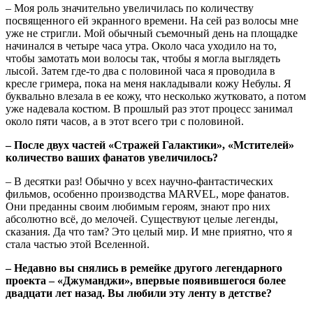
– Моя роль значительно увеличилась по количеству
посвященного ей экранного времени. На сей раз волосы мне
уже не стригли. Мой обычный съемочный день на площадке
начинался в четыре часа утра. Около часа уходило на то,
чтобы замотать мои волосы так, чтобы я могла выглядеть
лысой. Затем где-то два с половиной часа я проводила в
кресле гримера, пока на меня накладывали кожу Небулы. Я
буквально влезала в ее кожу, что несколько жутковато, а потом
уже надевала костюм. В прошлый раз этот процесс занимал
около пяти часов, а в этот всего три с половиной.
– После двух частей «Стражей Галактики», «Мстителей»
количество ваших фанатов увеличилось?
– В десятки раз! Обычно у всех научно-фантастических
фильмов, особенно производства MARVEL, море фанатов.
Они преданны своим любимым героям, знают про них
абсолютно всё, до мелочей. Существуют целые легенды,
сказания. Да что там? Это целый мир. И мне приятно, что я
стала частью этой Вселенной.
– Недавно вы снялись в ремейке другого легендарного
проекта – «Джуманджи», впервые появившегося более
двадцати лет назад. Вы любили эту ленту в детстве?