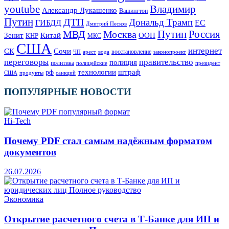
Владимир
youtube
Александр Лукашенко
Вашингтон
Путин
ДТП
Дональд Трамп
ГИБДД
ЕС
Дмитрий Песков
Москва
Путин
Россия
МВД
Зенит
Китай
ООН
КНР
МКС
США
интернет
СК
Сочи
восстановление
ЧП
арест
законопроект
вода
переговоры
правительство
полиция
политика
полицейские
президент
технологии
штраф
рф
продукты
США
санкций
ПОПУЛЯРНЫЕ НОВОСТИ
Hi-Tech
Почему PDF стал самым надёжным форматом
документов
26.07.2026
Экономика
Открытие расчетного счета в Т-Банке для ИП и