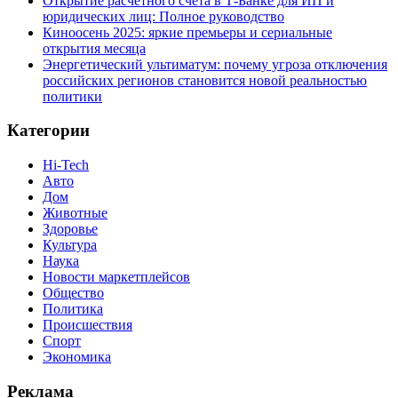
Открытие расчетного счета в Т-Банке для ИП и
юридических лиц: Полное руководство
Киноосень 2025: яркие премьеры и сериальные
открытия месяца
Энергетический ультиматум: почему угроза отключения
российских регионов становится новой реальностью
политики
Категории
Hi-Tech
Авто
Дом
Животные
Здоровье
Культура
Наука
Новости маркетплейсов
Общество
Политика
Происшествия
Спорт
Экономика
Реклама