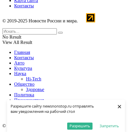
Карта сайта
Контакты
© 2019-2025 Новости России и мира.
No Result
View All Result
Главная
Контакты
Авто
Культура
Наука
Hi-Tech
Общество
Здоровье
Политика
Происшествия
×
Спорт
Разрешите сайту newsnonstop.ru отправлять
Экономика
вам уведомления на рабочий стол
© 2019-2025 Новости России и мира.
Разрешить
Запретить