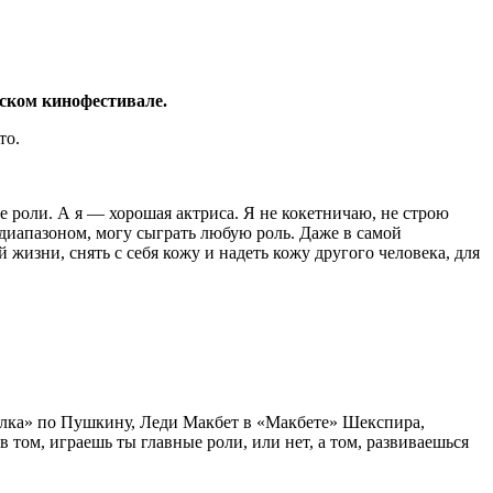
ском кинофестивале.
то.
ые роли. А я — хорошая актриса. Я не кокетничаю, не строю
м диапазоном, могу сыграть любую роль. Даже в самой
жизни, снять с себя кожу и надеть кожу другого человека, для
салка» по Пушкину, Леди Макбет в «Макбете» Шекспира,
в том, играешь ты главные роли, или нет, а том, развиваешься