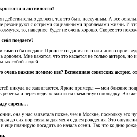
ткрытости и активности?
 действительно должен, так это быть нескучным. А все остальное
, не резонируют с острыми социальными проблемами жизни. И эт
озьмутся, то, наверное, будет не очень хорошо. Скорее это похо
себя поедаете?
и сами себя поедают. Процесс создания того или иного произвед
ь доволен. Мне кажется, что это касается не только актеров, но
льных собой людей.
о очень важное помимо нее? Вспоминаю советских актрис, о
детей никуда не задвигаются. Яркие примеры — мои близкие под
ь ребенка и через неделю выйти на съемочную площадку. Это же
саду сирень…
нии, она у нас зацветала позже, чем в Москве, поскольку это чу
орая до сих пор связана для меня с днем рождения. Это ощущени
 и еще планирую посадить до начала осени. Так что ко дню рожде
ни.