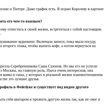
скве и Питере. Даже график есть. Я играю Королеву в картине
лнить его чем-то важным?
му отнестись к своей жизни, встретиться с собой настоящим.
.
ослушивание аудиокниг. Включала записи, пока мыла посуду,
о второго этажа, чтобы выпить кофе, а потом вернуться на
Кирилла Серебренникова Саша Сазонов. Но мы его не успели
з Москвы, на главную роль. Пьеса очень интересная, она
ория мамы и сына, у которых в реальной жизни взаимоотношения
стве это лучшие друзья.
офиль в Фейсбуке и существует под видом другого
ыть себя аватаром и прожить другую жизнь так, как не смог в