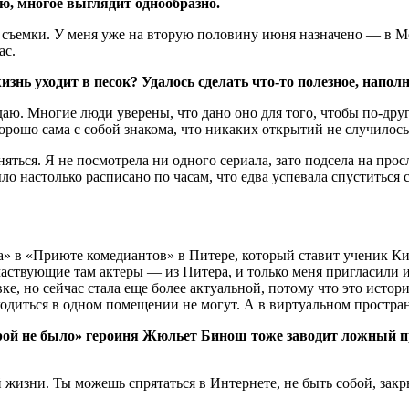
ю, многое выглядит однообразно.
 съемки. У меня уже на вторую половину июня назначено — в Мо
ас.
изнь уходит в песок? Удалось сделать что-то полезное, напо
. Многие люди уверены, что дано оно для того, чтобы по-друго
орошо сама с собой знакома, что никаких открытий не случилось
аняться. Я не посмотрела ни одного сериала, зато подсела на пр
о настолько расписано по часам, что едва успевала спуститься с
она» в «Приюте комедиантов» в Питере, который ставит ученик 
аствующие там актеры — из Питера, и только меня пригласили и
вке, но сейчас стала еще более актуальной, потому что это ист
ходиться в одном помещении не могут. А в виртуальном простран
рой не было» героиня Жюльет Бинош тоже заводит ложный пр
 жизни. Ты можешь спрятаться в Интернете, не быть собой, закр