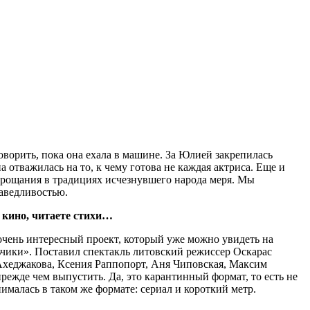
оворить, пока она ехала в машине. За Юлией закрепилась
отважилась на то, к чему готова не каждая актриса. Еще и
прощания в традициях исчезнувшего народа меря. Мы
раведливостью.
 кино, читаете стихи…
очень интересный проект, который уже можно увидеть на
ики». Поставил спектакль литовский режиссер Оскарас
Ахеджакова, Ксения Раппопорт, Аня Чиповская, Максим
режде чем выпустить. Да, это карантинный формат, то есть не
снималась в таком же формате: сериал и короткий метр.