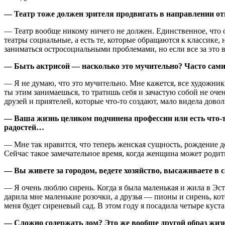
— Театр тоже должен зрителя продвигать в направлении о
— Театр вообще никому ничего не должен. Единственное, что он
театры социальные, а есть те, которые обращаются к классике
заниматься остросоциальными проблемами, но если все за это в
— Быть актрисой — насколько это мучительно? Часто сами 
— Я не думаю, что это мучительно. Мне кажется, все художник
ты этим занимаешься, то тратишь себя и зачастую собой не очен
друзей и приятелей, которые что-то создают, мало видела дово
— Ваша жизнь целиком подчинена профессии или есть что-т
радостей…
— Мне так нравится, что теперь женская сущность, рождение 
Сейчас такое замечательное время, когда женщина может родит
— Вы живете за городом, ведете хозяйство, высаживаете в 
— Я очень люблю сирень. Когда я была маленькая и жила в Эсто
дарила мне маленькие розочки, а друзья — пионы и сирень, кот
меня будет сиреневый сад. В этом году я посадила четыре куста
— Сложно содержать дом? Это же вообще другой образ жиз