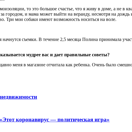
оизоляции, то это большое счастье, что я живу в доме, а не в к
ы за городом, и мама может выйти на веранду, несмотря на дождь
о. Три мои собаки имеют возможность носиться на воле.
 начнутся съемки. В течение 2,5 месяца Полина принимала участ
оказывается мудрее вас и дает правильные советы?
вно меня в магазине отчитала как ребенка. Очень было смешно. 
 недвижимости
 «Этот коронавирус — политическая игра»