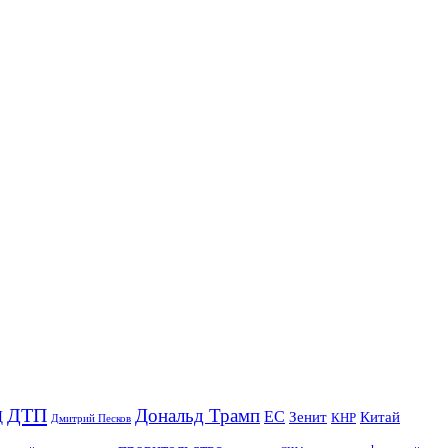
ДТП
Дональд Трамп
Д
ЕС
Зенит
Китай
КНР
Дмитрий Песков