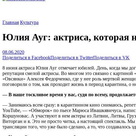
Главная
Культура
Юлия Ауг: актриса, которая н
08.06.2020
Поделиться в Facebook
Поделиться в Twitter
Поделиться в VK
8 июня актриса Юлия Ауг отмечает юбилей. День, когда мы дого
репутация смелой актрисы. Во многом это связано с картиной 
«Овсянки» Алексея Федорченко, где у нее роль мертвой женщи
поговорили о том, как проходит жизнь в период карантина, о н
— В наше тоскливое время у вас, судя по всему, продолжае
— Занимаюсь всем сразу: в карантинном кино снимаюсь, репет
YouTube, — «Обморок» по пьесе Марюса Ивашкявичуса, напис
Коршуновас. А участвуют в нем актеры из Латвии, Литвы, Гру
Виторган и я. Это не просто читка, а настоящий спектакль. Мы
трансляции того, что уже было сделано, а то, что создавалось з