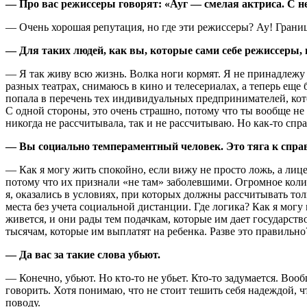
— Про вас режиссеры говорят: «Ауг — смелая актриса. С н
— Очень хорошая репутация, но где эти режиссеры? Ау! Грани
— Для таких людей, как вы, которые сами себе режиссеры, н
— Я так живу всю жизнь. Волка ноги кормят. Я не принадлежу н
разных театрах, снимаюсь в кино и телесериалах, а теперь еще
попала в перечень тех индивидуальных предпринимателей, кот
С одной стороны, это очень страшно, потому что ты вообще не 
никогда не рассчитывала, так и не рассчитываю. Но как-то спра
— Вы социально темпераментный человек. Это тяга к справед
— Как я могу жить спокойно, если вижу не просто ложь, а лице
потому что их признали «не там» заболевшими. Огромное колич
я, оказались в условиях, при которых должны рассчитывать тол
места без учета социальной дистанции. Где логика? Как я могу 
живется, и они рады тем подачкам, которые им дает государств
тысячам, которые им выплатят на ребенка. Разве это правильно
— Да вас за такие слова убьют.
— Конечно, убьют. Но кто-то не убьет. Кто-то задумается. Вообщ
говорить. Хотя понимаю, что не стоит тешить себя надеждой, 
поводу.