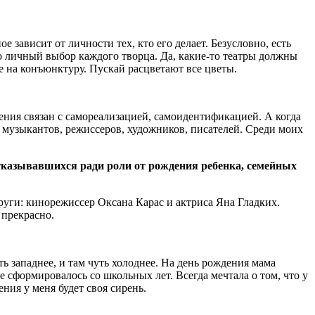
 зависит от личности тех, кто его делает. Безусловно, есть
о личный выбор каждого творца. Да, какие-то театры должны
же на конъюнктуру. Пускай расцветают все цветы.
ения связан с самореализацией, самоидентификацией. А когда
 и музыкантов, режиссеров, художников, писателей. Среди моих
тказывавшихся ради роли от рождения ребенка, семейных
руги: кинорежиссер Оксана Карас и актриса Яна Гладких.
 прекрасно.
ть западнее, и там чуть холоднее. На день рождения мама
е сформировалось со школьных лет. Всегда мечтала о том, что у
ния у меня будет своя сирень.