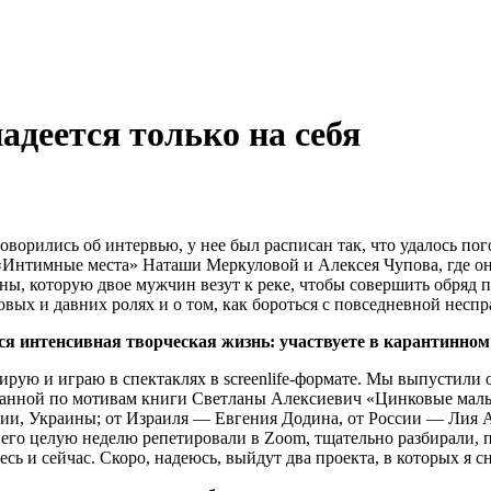
адеется только на себя
ворились об интервью, у нее был расписан так, что удалось пог
«Интимные места» Наташи Меркуловой и Алексея Чупова, где она 
ны, которую двое мужчин везут к реке, чтобы совершить обряд 
овых и давних ролях и о том, как бороться с повседневной несп
тся интенсивная творческая жизнь: участвуете в карантинном
ирую и играю в спектаклях в screenlife-формате. Мы выпустили 
анной по мотивам книги Светланы Алексиевич «Цинковые мальч
зии, Украины; от Израиля — Евгения Додина, от России — Лия 
 его целую неделю репетировали в Zoom, тщательно разбирали, п
десь и сейчас. Скоро, надеюсь, выйдут два проекта, в которых я 