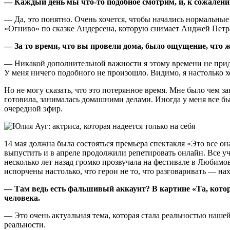
— Каждый день мы что-то подобное смотрим, и, к сожалени
— Да, это понятно. Очень хочется, чтобы начались нормальные
«Огниво» по сказке Андерсена, которую снимает Анджей Петр
— За то время, что вы провели дома, было ощущение, что ж
— Никакой дополнительной важности я этому времени не придаю
У меня ничего подобного не произошло. Видимо, я настолько х
Но не могу сказать, что это потерянное время. Мне было чем з
готовила, занималась домашними делами. Иногда у меня все был
очередной эфир.
14 мая должна была состояться премьера спектакля «Это все 
выпустить и в апреле продолжили репетировать онлайн. Все уч
несколько лет назад громко прозвучала на фестивале в Любимо
испорчены настолько, что герои не то, что разговаривать — на
— Там ведь есть фальшивый аккаунт? В картине «Та, кото
человека.
— Это очень актуальная тема, которая стала реальностью нашей
реальности.