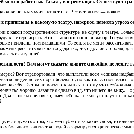
ей можно работать». Такая у вас репутация. Существуют гра
ца одна: нельзя мучить животных. Все остальное — можно.
е приписаны к какому-то театру, наверное, нависла угроза о
и к какой государственной структуре, не служу в театре. Тольк
 буду в Питере играть. Это — мой осознанный выбор. Государств
орые признаны пострадавшими. То есть я не могла рассчитывать
можешь рассчитывать на государство, но, с другой стороны, для 
вилась с ситуацией.
ливости? Вам могут сказать: живите спокойно, не лезьте туд
мерие? Вот отрапортовали, что выплатили всем медикам надбавки
ество людей до сих пор заболевают, но как только появилась во
ько на себя. Театры не могут открыться, потому что необходима 
молчать? Хорошо, давайте я сделаю вид, что ничего не вижу, Но 
о. Два взрослых человека, имея ребенка, не могут получить ника
?
е, если думать о том, кто меня убьет и за какие слова, то надо 
что у большого количества людей сформируется критическое мыш