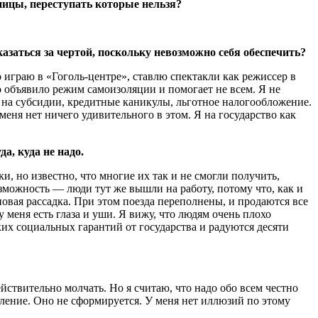
ницы, переступать которые нельзя?
казаться за чертой, поскольку невозможно себя обеспечить?
о играю в «Гоголь-центре», ставлю спектакли как режиссер в
о объявило режим самоизоляции и помогает не всем. Я не
 на субсидии, кредитные каникулы, льготное налогообложение.
меня нет ничего удивительного в этом. Я на государство как
а, куда не надо.
, но известно, что многие их так и не смогли получить,
зможность — люди тут же вышли на работу, потому что, как и
новая рассадка. При этом поезда переполнены, и продаются все
у меня есть глаза и уши. Я вижу, что людям очень плохо
ких социальных гарантий от государства и радуются десяти
действительно молчать. Но я считаю, что надо обо всем честно
ление. Оно не сформируется. У меня нет иллюзий по этому