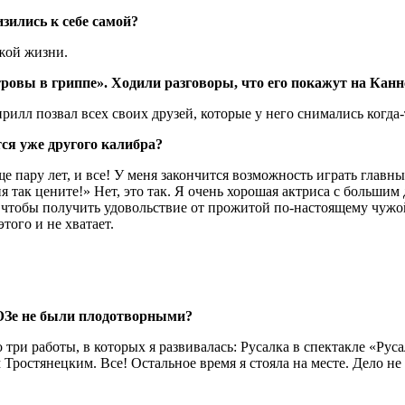
зились к себе самой?
жой жизни.
овы в гриппе». Ходили разговоры, что его покажут на Канн
илл позвал всех своих друзей, которые у него снимались когда-
ся уже другого калибра?
е пару лет, и все! У меня закончится возможность играть главн
ня так цените!» Нет, это так. Я очень хорошая актриса с больши
 чтобы получить удовольствие от прожитой по-настоящему чужой 
того и не хватает.
…
ЮЗе не были плодотворными?
три работы, в которых я развивалась: Русалка в спектакле «Ру
Тростянецким. Все! Остальное время я стояла на месте. Дело не 