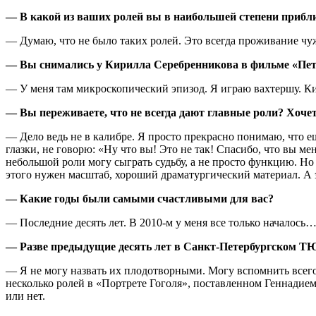
— В какой из ваших ролей вы в наибольшей степени прибли
— Думаю, что не было таких ролей. Это всегда проживание чу
— Вы снимались у Кирилла Серебренникова в фильме «Петр
— У меня там микроскопический эпизод. Я играю вахтершу. Кир
— Вы переживаете, что не всегда дают главные роли? Хочет
— Дело ведь не в калибре. Я просто прекрасно понимаю, что ещ
глазки, не говорю: «Ну что вы! Это не так! Спасибо, что вы ме
небольшой роли могу сыграть судьбу, а не просто функцию. Но
этого нужен масштаб, хороший драматургический материал. А э
— Какие годы были самыми счастливыми для вас?
— Последние десять лет. В 2010-м у меня все только началось
— Разве предыдущие десять лет в Санкт-Петербургском Т
— Я не могу назвать их плодотворными. Могу вспомнить всего 
несколько ролей в «Портрете Гоголя», поставленном Геннадием 
или нет.