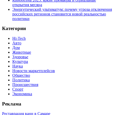
Киноосень 2025: яркие премьеры и сериальные
открытия месяца
Энергетический ультиматум: почему угроза отключения
российских регионов становится новой реальностью
политики
Категории
Hi-Tech
Авто
Дом
Животные
Здоровье
Культура
Наука
Новости маркетплейсов
Общество
Политика
Происшествия
Спорт
Экономика
Реклама
Реставрация ванн в Самаре