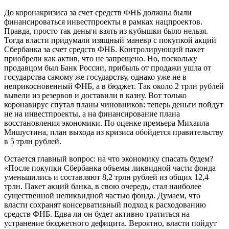
До коронакризиса за счет средств ФНБ должны были
финансироваться инвестпроекты в рамках нацпроектов.
Правда, просто так деньги взять из кубышки было нельзя.
Тогда власти придумали изящный маневр с покупкой акций
Сбербанка за счет средств ФНБ. Контролирующий пакет
приобрели как актив, что не запрещено. Но, поскольку
продавцом был Банк России, прибыль от продажи ушла от
государства самому же государству, однако уже не в
неприкосновенный ФНБ, а в бюджет. Так около 2 трлн рублей
вывели из резервов и доставили в казну. Вот только
коронавирус спутал планы чиновников: теперь деньги пойдут
не на инвестпроекты, а на финансирование плана
восстановления экономики. По оценке премьера Михаила
Мишустина, план выхода из кризиса обойдется правительству
в 5 трлн рублей.
Остается главный вопрос: на что экономику спасать будем?
«После покупки Сбербанка объемы ликвидной части фонда
уменьшились и составляют 8,2 трлн рублей из общих 12,4
трлн. Пакет акций банка, в свою очередь, стал наиболее
существенной неликвидной частью фонда. Думаем, что
власти сохранят консервативный подход к расходованию
средств ФНБ. Едва ли он будет активно тратиться на
устранение бюджетного дефицита. Вероятно, власти пойдут