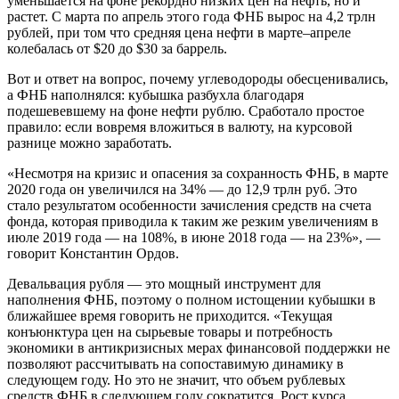
уменьшается на фоне рекордно низких цен на нефть, но и
растет. С марта по апрель этого года ФНБ вырос на 4,2 трлн
рублей, при том что средняя цена нефти в марте–апреле
колебалась от $20 до $30 за баррель.
Вот и ответ на вопрос, почему углеводороды обесценивались,
а ФНБ наполнялся: кубышка разбухла благодаря
подешевевшему на фоне нефти рублю. Сработало простое
правило: если вовремя вложиться в валюту, на курсовой
разнице можно заработать.
«Несмотря на кризис и опасения за сохранность ФНБ, в марте
2020 года он увеличился на 34% — до 12,9 трлн руб. Это
стало результатом особенности зачисления средств на счета
фонда, которая приводила к таким же резким увеличениям в
июле 2019 года — на 108%, в июне 2018 года — на 23%», —
говорит Константин Ордов.
Девальвация рубля — это мощный инструмент для
наполнения ФНБ, поэтому о полном истощении кубышки в
ближайшее время говорить не приходится. «Текущая
конъюнктура цен на сырьевые товары и потребность
экономики в антикризисных мерах финансовой поддержки не
позволяют рассчитывать на сопоставимую динамику в
следующем году. Но это не значит, что объем рублевых
средств ФНБ в следующем году сократится. Рост курса