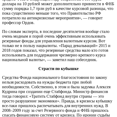
доллара на 10 рублей может дополнительно привнести в ФНБ
сумму порядка 1,7 трлн руб в качестве курсовой разницы, что
пока существенно меньше того, что Правительство РФ
потратило на антикризисные мероприятия», — говорит
профессор Ордов.
По словам эксперта, в последние десятилетия вообще стало
очень модным и порой очень эффективным использовать
резервные фонды для управления валютным курсом. Вот
только не в пользу нацвалюты. «Парад девальваций» 2015 и
2018 годов показал, что резервные средства мало кто готов
использовать для поддержания чрезмерно крепкого курса
национальной валюты», — заметил наш собеседник.
Страсти по кубышке
Средства Фонда национального благосостояния по закону
нельзя расходовать на нужды бюджета при любой
необходимости. Собственно, в этом и была задумка Алексея
Кудрина при создании еще Стабфонда. Министр финансов
тогда говорил: «Тратить Стабфонд внутри страны — это
просто разрушение экономики». Правда, в кризисы кубышку
все-таки пришлось распечатывать для внутренних нужд. В
2008–2009 году за счет Резервного фонда и ФНБ пришлось
спасать финансовую систему от кризиса. По иронии судьбы