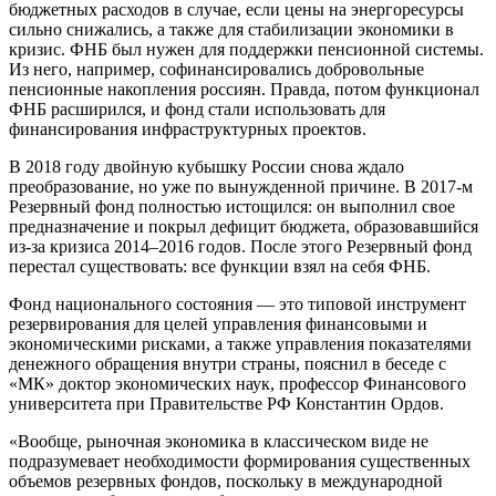
бюджетных расходов в случае, если цены на энергоресурсы
сильно снижались, а также для стабилизации экономики в
кризис. ФНБ был нужен для поддержки пенсионной системы.
Из него, например, софинансировались добровольные
пенсионные накопления россиян. Правда, потом функционал
ФНБ расширился, и фонд стали использовать для
финансирования инфраструктурных проектов.
В 2018 году двойную кубышку России снова ждало
преобразование, но уже по вынужденной причине. В 2017-м
Резервный фонд полностью истощился: он выполнил свое
предназначение и покрыл дефицит бюджета, образовавшийся
из-за кризиса 2014–2016 годов. После этого Резервный фонд
перестал существовать: все функции взял на себя ФНБ.
Фонд национального состояния — это типовой инструмент
резервирования для целей управления финансовыми и
экономическими рисками, а также управления показателями
денежного обращения внутри страны, пояснил в беседе с
«МК» доктор экономических наук, профессор Финансового
университета при Правительстве РФ Константин Ордов.
«Вообще, рыночная экономика в классическом виде не
подразумевает необходимости формирования существенных
объемов резервных фондов, поскольку в международной