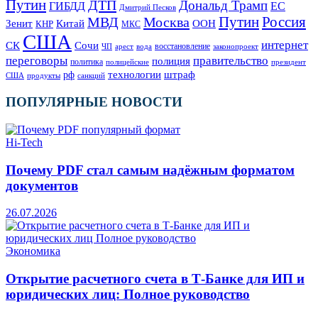
Путин
ДТП
Дональд Трамп
ГИБДД
ЕС
Дмитрий Песков
Москва
Путин
Россия
МВД
Зенит
Китай
ООН
КНР
МКС
США
интернет
СК
Сочи
восстановление
ЧП
арест
законопроект
вода
переговоры
правительство
полиция
политика
полицейские
президент
технологии
штраф
рф
продукты
США
санкций
ПОПУЛЯРНЫЕ НОВОСТИ
Hi-Tech
Почему PDF стал самым надёжным форматом
документов
26.07.2026
Экономика
Открытие расчетного счета в Т-Банке для ИП и
юридических лиц: Полное руководство