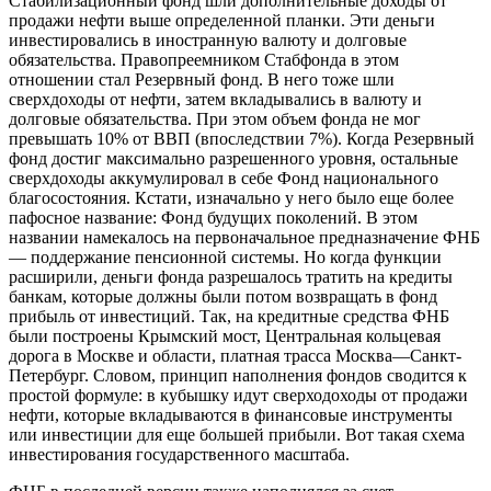
Стабилизационный фонд шли дополнительные доходы от
продажи нефти выше определенной планки. Эти деньги
инвестировались в иностранную валюту и долговые
обязательства. Правопреемником Стабфонда в этом
отношении стал Резервный фонд. В него тоже шли
сверхдоходы от нефти, затем вкладывались в валюту и
долговые обязательства. При этом объем фонда не мог
превышать 10% от ВВП (впоследствии 7%). Когда Резервный
фонд достиг максимально разрешенного уровня, остальные
сверхдоходы аккумулировал в себе Фонд национального
благосостояния. Кстати, изначально у него было еще более
пафосное название: Фонд будущих поколений. В этом
названии намекалось на первоначальное предназначение ФНБ
— поддержание пенсионной системы. Но когда функции
расширили, деньги фонда разрешалось тратить на кредиты
банкам, которые должны были потом возвращать в фонд
прибыль от инвестиций. Так, на кредитные средства ФНБ
были построены Крымский мост, Центральная кольцевая
дорога в Москве и области, платная трасса Москва—Санкт-
Петербург. Словом, принцип наполнения фондов сводится к
простой формуле: в кубышку идут сверходоходы от продажи
нефти, которые вкладываются в финансовые инструменты
или инвестиции для еще большей прибыли. Вот такая схема
инвестирования государственного масштаба.