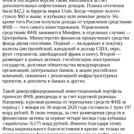
ФНБ в последней версии также наполнялся за счет
дополнительных нефтегазовых доходов. Планка отсечения
была $42,2 за баррель марки Urals. Когда «черное золото»
стоило $60 и выше, в кубышку шли немалые деньги. Но
кроме того Россия получала доходы от управления средствами
ФНБ — того самого инвестирования. Управлением
средствами ФНБ занимается Минфин, в отдельных случаях —
Центробанк. Министерство финансов прокручивает средства
фонда двумя способами. Первый — вкладывает в покупку
валюты (австралийский, канадский и доллар США, евро,
фунт стерлингов, швейцарский франк и иену). Второй —
размещает в разных активах: гособлигации иностранных
государств, долговые обязательства международных
организаций, центральных банков, в акции российских
компаний, связанных с реализацией инфраструктурных
проектов, в депозиты в банках и другие.
Такой диверсифицированный инвестиционный портфель
приносит ФНБ дивиденды и за счет курсовой разницы.
Например, курсовая разница от переоценки средств ФНБ за
период с 1 января по 30 апреля 2020 года составила 1 трлн 197
млрд рублей. В свою очередь, за счет размещения средств в
финансовые активы за первые четыре месяца года кубышка
«заработала» 9,175 млрд рублей. Именно благодаря этому
Фонд национального благосостояния в кризис не только не