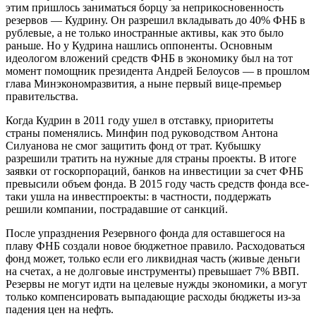
этим пришлось заниматься борцу за неприкосновенность
резервов — Кудрину. Он разрешил вкладывать до 40% ФНБ в
рублевые, а не только иностранные активы, как это было
раньше. Но у Кудрина нашлись оппоненты. Основным
идеологом вложений средств ФНБ в экономику был на тот
момент помощник президента Андрей Белоусов — в прошлом
глава Минэкономразвития, а ныне первый вице-премьер
правительства.
Когда Кудрин в 2011 году ушел в отставку, приоритеты
страны поменялись. Минфин под руководством Антона
Силуанова не смог защитить фонд от трат. Кубышку
разрешили тратить на нужные для страны проекты. В итоге
заявки от госкорпораций, банков на инвестиции за счет ФНБ
превысили объем фонда. В 2015 году часть средств фонда все-
таки ушла на инвестпроекты: в частности, поддержать
решили компании, пострадавшие от санкций.
После упразднения Резервного фонда для оставшегося на
плаву ФНБ создали новое бюджетное правило. Расходоваться
фонд может, только если его ликвидная часть (живые деньги
на счетах, а не долговые инструменты) превышает 7% ВВП.
Резервы не могут идти на целевые нужды экономики, а могут
только компенсировать выпадающие расходы бюджеты из-за
падения цен на нефть.