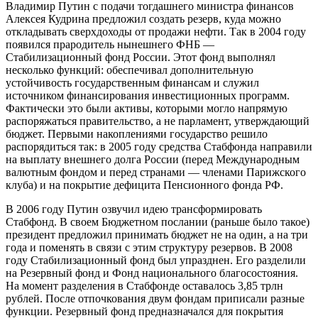
Владимир Путин с подачи тогдашнего министра финансов
Алексея Кудрина предложил создать резерв, куда можно
откладывать сверхдоходы от продажи нефти. Так в 2004 году
появился прародитель нынешнего ФНБ —
Стабилизационный фонд России. Этот фонд выполнял
несколько функций: обеспечивал дополнительную
устойчивость государственным финансам и служил
источником финансирования инвестиционных программ.
Фактически это были активы, которыми могло напрямую
распоряжаться правительство, а не парламент, утверждающий
бюджет. Первыми накоплениями государство решило
распорядиться так: в 2005 году средства Стабфонда направили
на выплату внешнего долга России (перед Международным
валютным фондом и перед странами — членами Парижского
клуба) и на покрытие дефицита Пенсионного фонда РФ.
В 2006 году Путин озвучил идею трансформировать
Стабфонд. В своем Бюджетном послании (раньше было такое)
президент предложил принимать бюджет не на один, а на три
года и поменять в связи с этим структуру резервов. В 2008
году Стабилизационный фонд был упразднен. Его разделили
на Резервный фонд и Фонд национального благосостояния.
На момент разделения в Стабфонде оставалось 3,85 трлн
рублей. После отпочкования двум фондам приписали разные
функции. Резервный фонд предназначался для покрытия