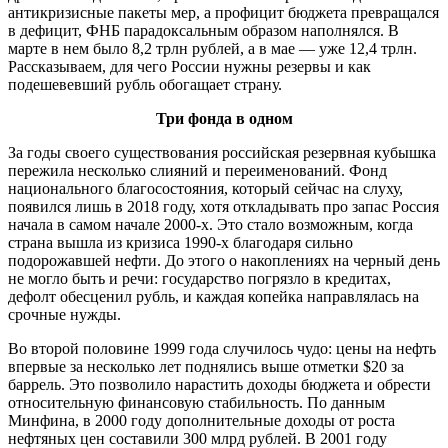
антикризисные пакеты мер, а профицит бюджета превращался
в дефицит, ФНБ парадоксальным образом наполнялся. В
марте в нем было 8,2 трлн рублей, а в мае — уже 12,4 трлн.
Рассказываем, для чего России нужны резервы и как
подешевевший рубль обогащает страну.
Три фонда в одном
За годы своего существования российская резервная кубышка
пережила несколько слияний и переименований. Фонд
национального благосостояния, который сейчас на слуху,
появился лишь в 2018 году, хотя откладывать про запас Россия
начала в самом начале 2000-х. Это стало возможным, когда
страна вышла из кризиса 1990-х благодаря сильно
подорожавшей нефти. До этого о накоплениях на черный день
не могло быть и речи: государство погрязло в кредитах,
дефолт обесценил рубль, и каждая копейка направлялась на
срочные нужды.
Во второй половине 1999 года случилось чудо: цены на нефть
впервые за несколько лет поднялись выше отметки $20 за
баррель. Это позволило нарастить доходы бюджета и обрести
относительную финансовую стабильность. По данным
Минфина, в 2000 году дополнительные доходы от роста
нефтяных цен составили 300 млрд рублей. В 2001 году