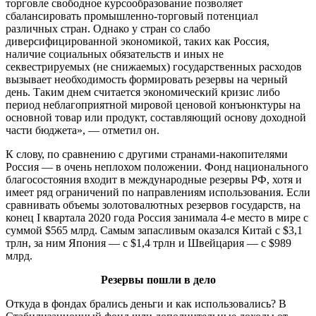
торговле свободное курсообразование позволяет
сбалансировать промышленно-торговый потенциал
различных стран. Однако у стран со слабо
диверсифицированной экономикой, таких как Россия,
наличие социальных обязательств и иных не
секвестрируемых (не снижаемых) государственных расходов
вызывает необходимость формировать резервы на черный
день. Таким днем считается экономический кризис либо
период неблагоприятной мировой ценовой конъюнктуры на
основной товар или продукт, составляющий основу доходной
части бюджета», — отметил он.
К слову, по сравнению с другими странами-накопителями
Россия — в очень неплохом положении. Фонд национального
благосостояния входит в международные резервы РФ, хотя и
имеет ряд ограничений по направлениям использования. Если
сравнивать объемы золотовалютных резервов государств, на
конец I квартала 2020 года Россия занимала 4-е место в мире с
суммой $565 млрд. Самым запасливым оказался Китай с $3,1
трлн, за ним Япония — с $1,4 трлн и Швейцария — с $989
млрд.
Резервы пошли в дело
Откуда в фондах брались деньги и как использовались? В