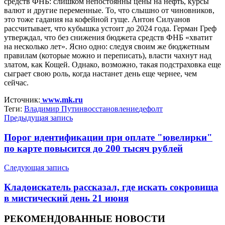
средств ФНБ: слишком непостоянны цены на нефть, курсы
валют и другие переменные. То, что слышно от чиновников,
это тоже гадания на кофейной гуще. Антон Силуанов
рассчитывает, что кубышка устоит до 2024 года. Герман Греф
утверждал, что без снижения бюджета средств ФНБ «хватит
на несколько лет». Ясно одно: следуя своим же бюджетным
правилам (которые можно и переписать), власти чахнут над
златом, как Кощей. Однако, возможно, такая подстраховка еще
сыграет свою роль, когда настанет день еще чернее, чем
сейчас.
Источник:
www.mk.ru
Теги:
Владимир Путин
восстановление
дефолт
Предыдущая запись
Порог идентификации при оплате "ювелирки"
по карте повысится до 200 тысяч рублей
Следующая запись
Кладоискатель рассказал, где искать сокровища
в мистический день 21 июня
РЕКОМЕНДОВАННЫЕ НОВОСТИ