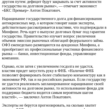
другим путем: дефицит будут закрывать за счет активности
государства на долговом рынке», — отмечает экономист
«БКС Премьер» Антон Покатович.
Наращивание государственного долга для финансирования
антикризисных мер, о котором говорят наши эксперты,
действительно рассматривается властями, что подтверждали в
Минфине. Речь идет о выпуске долговых бумаг под гарантии
государства. Правительство изучает вопрос увеличения
объемов эмиссии рыночных облигаций федерального займа.
ОФЗ еженедельно размещаются на аукционах Минфина, а
приобретают их профессиональные участники финансового
рынка — банки, инвестиционные фонды, управляющие
компании.
Однако, если затея с увеличением госдолга не удастся,
властям придет запустить руку в ФНБ. «Наличие ФНБ
позволяет формировать более стабильную конъюнктуру как в
экономике РФ, так и на российских рынках. Если государству
не удастся реализовать запланированное наращивание своей
активности на долговом рынке, то использование фонда для
поддержки бюджета видится самым вероятным шагом
властей», — заключил Антон Покатович.
Эксперты не берутся прогнозировать, на сколько хватит