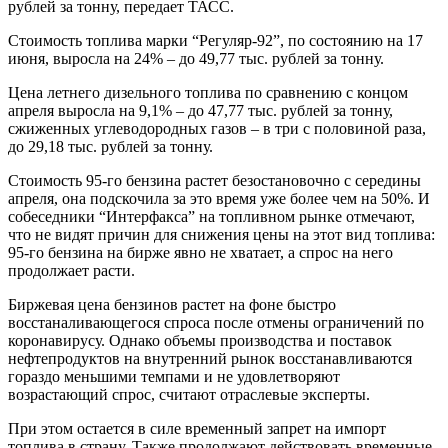
рублей за тонну, передает ТАСС.
Стоимость топлива марки “Регуляр-92”, по состоянию на 17
июня, выросла на 24% – до 49,77 тыс. рублей за тонну.
Цена летнего дизельного топлива по сравнению с концом
апреля выросла на 9,1% – до 47,77 тыс. рублей за тонну,
сжиженных углеводородных газов – в три с половиной раза,
до 29,18 тыс. рублей за тонну.
Стоимость 95-го бензина растет безостановочно с середины
апреля, она подскочила за это время уже более чем на 50%. И
собеседники “Интерфакса” на топливном рынке отмечают,
что не видят причин для снижения цены на этот вид топлива:
95-го бензина на бирже явно не хватает, а спрос на него
продолжает расти.
Биржевая цена бензинов растет на фоне быстро
восстаналивающегося спроса после отмены ограничений по
коронавирусу. Однако объемы производства и поставок
нефтепродуктов на внутренний рынок восстанавливаются
гораздо меньшими темпами и не удовлетворяют
возрастающий спрос, считают отраслевые эксперты.
При этом остается в силе временный запрет на импорт
топлива в страну. Также продолжают действовать временные