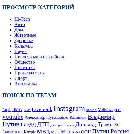
ПРОСМОТР КАТЕГОРИЙ
Hi-Tech
Авто
Дом
Животные
Здоровье
Культура
Наука
Новости маркетплейсов
Общество
Политика
Происшествия
Спорт
Экономика
ПОИСК ПО ТЕГАМ
Instagram
Facebook
Volkswagen
BMW
Apple
SpaceX
CNN
Владимир
youtube
Александр Лукашенко
Вашингтон
Путин
ДТП
Дональд Трамп
ГИБДД
ЕС
Дмитрий Песков
Москва
Путин
Россия
МВД
Зенит
Китай
ООН
КНР
МКС