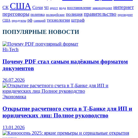
США
интернет
СК
Сочи
восстановление
ЧП
арест
законопроект
вода
переговоры
правительство
полиция
политика
полицейские
президент
технологии
штраф
рф
продукты
США
санкций
ПОПУЛЯРНЫЕ НОВОСТИ
Hi-Tech
Почему PDF стал самым надёжным форматом
документов
26.07.2026
Экономика
Открытие расчетного счета в Т-Банке для ИП и
юридических лиц: Полное руководство
13.01.2026