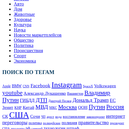
Авто
Дом
Животные
Здоровье
Культура
Наука
Новости маркетплейсов
Общество
Политика
Происшествия
Спорт
Экономика
ПОИСК ПО ТЕГАМ
Instagram
Facebook
Volkswagen
BMW
Apple
SpaceX
CNN
Владимир
youtube
Александр Лукашенко
Вашингтон
Путин
ДТП
Дональд Трамп
ГИБДД
ЕС
Дмитрий Песков
Москва
Путин
Россия
МВД
Зенит
Китай
ООН
КНР
МКС
США
интернет
СК
Сочи
восстановление
ЧП
арест
законопроект
вода
переговоры
правительство
полиция
политика
полицейские
президент
технологии
штраф
рф
продукты
США
санкций