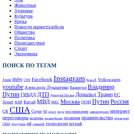
Животные
Здоровье
Культура
Наука
Новости маркетплейсов
Общество
Политика
Происшествия
Спорт
Экономика
ПОИСК ПО ТЕГАМ
Instagram
Facebook
Volkswagen
BMW
Apple
SpaceX
CNN
Владимир
youtube
Александр Лукашенко
Вашингтон
Путин
ДТП
Дональд Трамп
ГИБДД
ЕС
Дмитрий Песков
Москва
Путин
Россия
МВД
Зенит
Китай
ООН
КНР
МКС
США
интернет
СК
Сочи
восстановление
ЧП
арест
законопроект
вода
переговоры
правительство
полиция
политика
полицейские
президент
технологии
штраф
рф
продукты
США
санкций