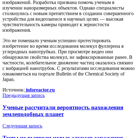
изображений. Разработка призвана помочь ученым в
изучении наноразмерных объектов. Однако специалисты
столкнулись с новым препятствием в создании совершенного
устройства для видеозаписи в научных целях — высокая
чувствительность камеры приводит к зернистости
изображения.
Это не помешало ученым успешно протестировать
изобретение во время исследования молекул фуллерена в
углеродных нанотрубках. При просмотре видео они
обнаружили свойства молекул, не зафиксированные ранее. В
частности, колебательное движение частиц оказалось связано
с вибрацией нанотрубок. С результатами исследования можно
ознакомиться на портале Bulletin of the Chemical Society of
Japan.
Источник:
inforeactor.ru
Предыдущая запись
Ученые рассчитали вероятность нахождения
землеподобных планет
Следующая запись
Тесты не выявили новых случаев заражения