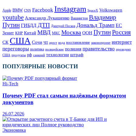
Instagram
Facebook
Volkswagen
BMW
Apple
SpaceX
CNN
Владимир
youtube
Александр Лукашенко
Вашингтон
Путин
ДТП
Дональд Трамп
ГИБДД
ЕС
Дмитрий Песков
Москва
Путин
Россия
МВД
Зенит
Китай
ООН
КНР
МКС
США
интернет
СК
Сочи
восстановление
ЧП
арест
законопроект
вода
переговоры
правительство
полиция
политика
полицейские
президент
технологии
штраф
рф
продукты
США
санкций
ПОПУЛЯРНЫЕ НОВОСТИ
Hi-Tech
Почему PDF стал самым надёжным форматом
документов
26.07.2026
Экономика