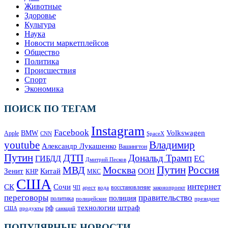
Животные
Здоровье
Культура
Наука
Новости маркетплейсов
Общество
Политика
Происшествия
Спорт
Экономика
ПОИСК ПО ТЕГАМ
Instagram
Facebook
Volkswagen
BMW
Apple
SpaceX
CNN
Владимир
youtube
Александр Лукашенко
Вашингтон
Путин
ДТП
Дональд Трамп
ГИБДД
ЕС
Дмитрий Песков
Москва
Путин
Россия
МВД
Зенит
Китай
ООН
КНР
МКС
США
интернет
СК
Сочи
восстановление
ЧП
арест
законопроект
вода
переговоры
правительство
полиция
политика
полицейские
президент
технологии
штраф
рф
продукты
США
санкций
ПОПУЛЯРНЫЕ НОВОСТИ