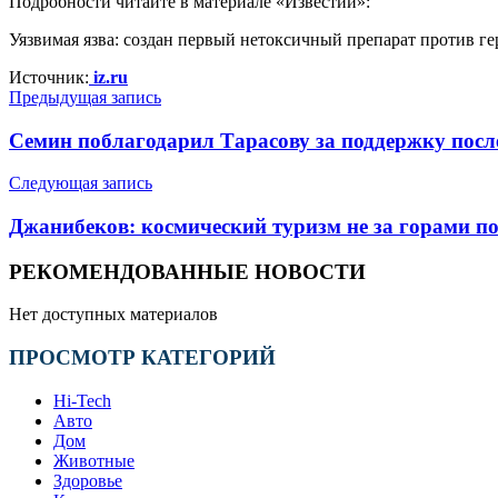
Подробности читайте в материале «Известий»:
Уязвимая язва: создан первый нетоксичный препарат против ге
Источник:
iz.ru
Предыдущая запись
Семин поблагодарил Тарасову за поддержку посл
Следующая запись
Джанибеков: космический туризм не за горами п
РЕКОМЕНДОВАННЫЕ НОВОСТИ
Нет доступных материалов
ПРОСМОТР КАТЕГОРИЙ
Hi-Tech
Авто
Дом
Животные
Здоровье