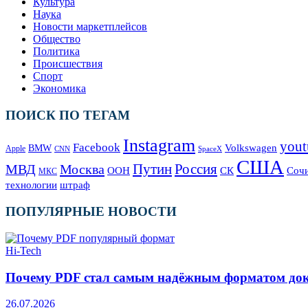
Культура
Наука
Новости маркетплейсов
Общество
Политика
Происшествия
Спорт
Экономика
ПОИСК ПО ТЕГАМ
Instagram
yout
Facebook
Volkswagen
BMW
Apple
SpaceX
CNN
США
Москва
Путин
Россия
МВД
СК
Соч
ООН
МКС
технологии
штраф
ПОПУЛЯРНЫЕ НОВОСТИ
Hi-Tech
Почему PDF стал самым надёжным форматом до
26.07.2026