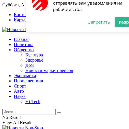
Суббота, Август 8, 2026
Разрешите сайту newsnonstop.ru
отправлять вам уведомления на
Контакты
Карта сайта
рабочий стол
Запретить
Раз
Главная
Политика
Общество
Культура
Здоровье
Дом
Новости маркетплейсов
Экономика
Происшествия
Спорт
Авто
Наука
Hi-Tech
No Result
View All Result