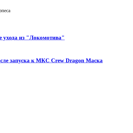
рпеса
е ухода из "Локомотива"
осле запуска к МКС Crew Dragon Маска