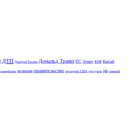
ДТП
Дональд Трамп
Д
ЕС
Зенит
Китай
КНР
Дмитрий Песков
правительство
полиция
рф
полицейские
продукты
президент США
санкций