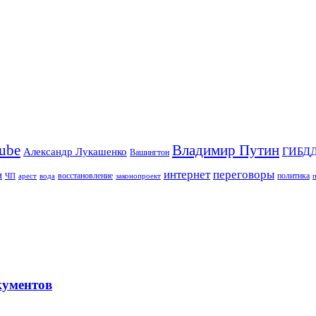
Владимир Путин
ube
ГИБД
Александр Лукашенко
Вашингтон
интернет
переговоры
и
восстановление
ЧП
арест
законопроект
политика
вода
кументов