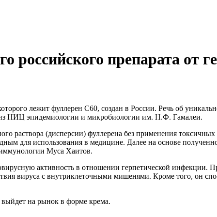
о российского препарата от г
оторого лежит фуллерен С60, создан в России. Речь об уникаль
 из НИЦ эпидемиологии и микробиологии им. Н.Ф. Гамалеи.
го раствора (дисперсии) фуллерена без применения токсичных о
одным для использования в медицине. Далее на основе полученн
 иммунологии Муса Хаитов.
вирусную активность в отношении герпетической инфекции. Пре
твия вируса с внутриклеточными мишенями. Кроме того, он спос
 выйдет на рынок в форме крема.