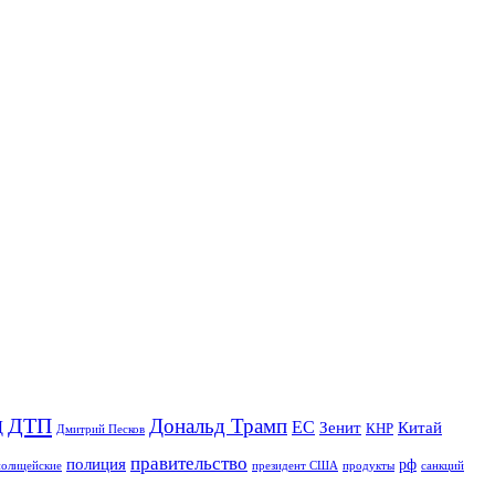
ДТП
Дональд Трамп
Д
ЕС
Зенит
Китай
КНР
Дмитрий Песков
правительство
полиция
рф
полицейские
продукты
президент США
санкций