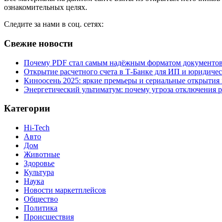
ознакомительных целях.
Следите за нами в соц. сетях:
Свежие новости
Почему PDF стал самым надёжным форматом документо
Открытие расчетного счета в Т-Банке для ИП и юридиче
Киноосень 2025: яркие премьеры и сериальные открытия
Энергетический ультиматум: почему угроза отключения 
Категории
Hi-Tech
Авто
Дом
Животные
Здоровье
Культура
Наука
Новости маркетплейсов
Общество
Политика
Происшествия