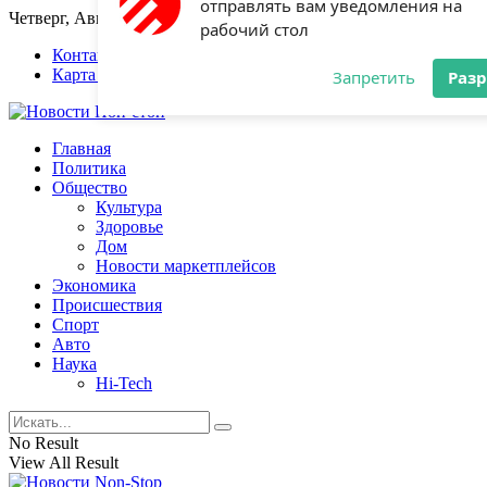
Четверг, Август 6, 2026
Разрешите сайту newsnonstop.ru
отправлять вам уведомления на
Контакты
Карта сайта
рабочий стол
Запретить
Раз
Главная
Политика
Общество
Культура
Здоровье
Дом
Новости маркетплейсов
Экономика
Происшествия
Спорт
Авто
Наука
Hi-Tech
No Result
View All Result