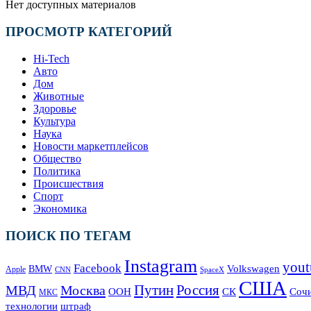
Нет доступных материалов
ПРОСМОТР КАТЕГОРИЙ
Hi-Tech
Авто
Дом
Животные
Здоровье
Культура
Наука
Новости маркетплейсов
Общество
Политика
Происшествия
Спорт
Экономика
ПОИСК ПО ТЕГАМ
Instagram
yout
Facebook
Volkswagen
BMW
Apple
SpaceX
CNN
США
Москва
Путин
Россия
МВД
СК
Соч
ООН
МКС
технологии
штраф