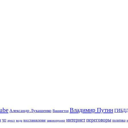
Владимир Путин
ube
ГИБД
Александр Лукашенко
Вашингтон
интернет
переговоры
и
восстановление
ЧП
арест
законопроект
политика
вода