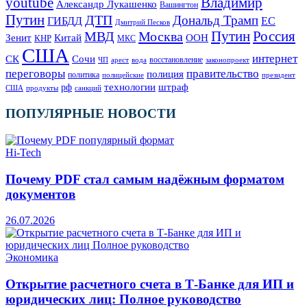
Владимир
youtube
Александр Лукашенко
Вашингтон
Путин
ДТП
Дональд Трамп
ГИБДД
ЕС
Дмитрий Песков
Москва
Путин
Россия
МВД
Зенит
Китай
ООН
КНР
МКС
США
интернет
СК
Сочи
восстановление
ЧП
арест
законопроект
вода
переговоры
правительство
полиция
политика
полицейские
президент
технологии
штраф
рф
продукты
США
санкций
ПОПУЛЯРНЫЕ НОВОСТИ
Hi-Tech
Почему PDF стал самым надёжным форматом
документов
26.07.2026
Экономика
Открытие расчетного счета в Т-Банке для ИП и
юридических лиц: Полное руководство