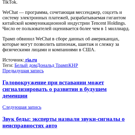
TikTok.
WeChat — программа, сочетающая мессенджер, соцсеть и
систему электронных платежей, разрабатываемая гигантом
китайской коммуникационной индустрии Tencent Holdings.
Число ее пользователей оценивается более чем в 1 миллиард.
Трамп обвинил WeChat в сборе данных об американцах,
которые могут позволить шпионаж, шантаж и слежку за
физическими лицами и компаниями в США.
Источник:
ria.ru
Теги:
Белый дом
Дональд Трамп
КНР
Предыдущая запись
Головокружение при вставании может
сигнализировать о развитии в будущем
деменции
Следующая запись
Звук беды: эксперты назвали звуки-сигналы о
неисправностях авто