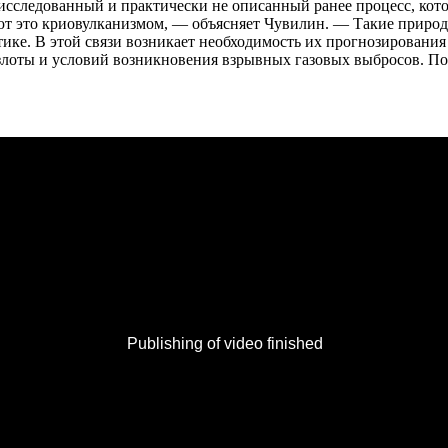
оисследованный и практически не описанный ранее процесс, кот
вают это криовулканизмом, — объясняет Чувилин. — Такие прир
ике. В этой связи возникает необходимость их прогнозирования 
злоты и условий возникновения взрывных газовых выбросов. По