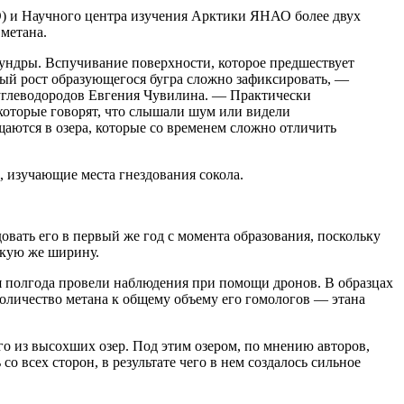
О) и Научного центра изучения Арктики ЯНАО более двух
 метана.
тундры. Вспучивание поверхности, которое предшествует
ьный рост образующегося бугра сложно зафиксировать, —
 углеводородов Евгения Чувилина. — Практически
которые говорят, что слышали шум или видели
ащаются в озера, которые со временем сложно отличить
, изучающие места гнездования сокола.
овать его в первый же год с момента образования, поскольку
акую же ширину.
тя полгода провели наблюдения при помощи дронов. В образцах
количество метана к общему объему его гомологов — этана
о из высохших озер. Под этим озером, по мнению авторов,
 всех сторон, в результате чего в нем создалось сильное