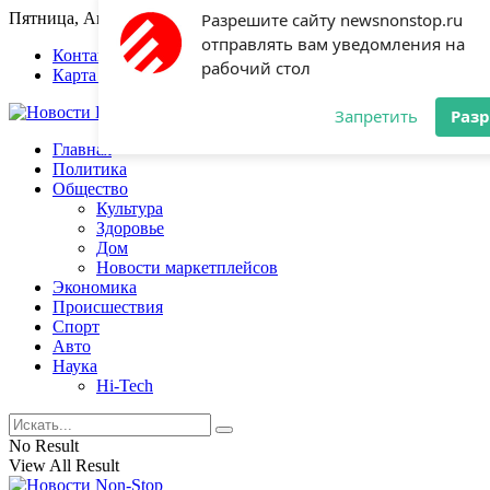
Пятница, Август 7, 2026
Разрешите сайту newsnonstop.ru
отправлять вам уведомления на
Контакты
Карта сайта
рабочий стол
Запретить
Раз
Главная
Политика
Общество
Культура
Здоровье
Дом
Новости маркетплейсов
Экономика
Происшествия
Спорт
Авто
Наука
Hi-Tech
No Result
View All Result