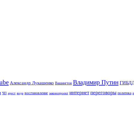
Владимир Путин
ube
ГИБД
Александр Лукашенко
Вашингтон
интернет
переговоры
и
восстановление
ЧП
арест
законопроект
политика
вода