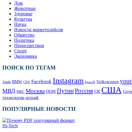
Дом
Животные
Здоровье
Культура
Наука
Новости маркетплейсов
Общество
Политика
Происшествия
Спорт
Экономика
ПОИСК ПО ТЕГАМ
Instagram
yout
Facebook
Volkswagen
BMW
Apple
SpaceX
CNN
США
Москва
Путин
Россия
МВД
СК
Соч
ООН
МКС
технологии
штраф
ПОПУЛЯРНЫЕ НОВОСТИ
Hi-Tech