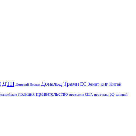
ДТП
Дональд Трамп
Д
ЕС
Зенит
Китай
КНР
Дмитрий Песков
правительство
полиция
рф
полицейские
продукты
президент США
санкций