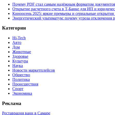
Почему PDF стал самым надёжным форматом документо
Открытие расчетного счета в Т-Банке для ИП и юридиче
Киноосень 2025: яркие премьеры и сериальные открытия
Энергетический ультиматум: почему угроза отключения 
Категории
Hi-Tech
Авто
Дом
Животные
Здоровье
Культура
Наука
Новости маркетплейсов
Общество
Политика
Происшествия
Спорт
Экономика
Реклама
Реставрация ванн в Самаре