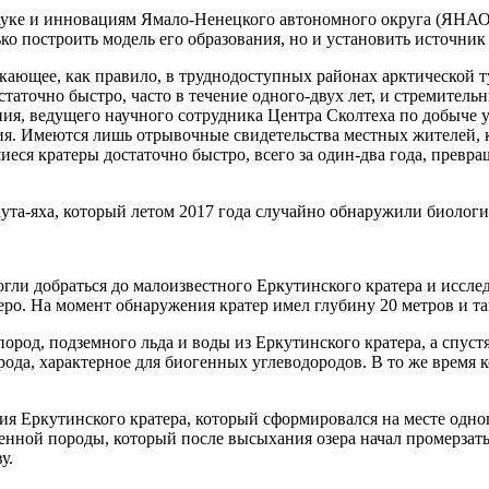
науке и инновациям Ямало-Ненецкого автономного округа (ЯНА
ько построить модель его образования, но и установить источник
кающее, как правило, в труднодоступных районах арктической 
таточно быстро, часто в течение одного-двух лет, и стремител
ания, ведущего научного сотрудника Центра Сколтеха по добыче
я. Имеются лишь отрывочные свидетельства местных жителей, 
иеся кратеры достаточно быстро, всего за один-два года, превр
ута-яха, который летом 2017 года случайно обнаружили биологи
ли добраться до малоизвестного Еркутинского кратера и исслед
еро. На момент обнаружения кратер имел глубину 20 метров и т
пород, подземного льда и воды из Еркутинского кратера, а спус
ода, характерное для биогенных углеводородов. В то же время 
ия Еркутинского кратера, который сформировался на месте одног
ной породы, который после высыхания озера начал промерзать со
у.