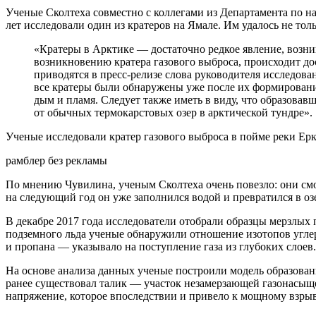
Ученые Сколтеха совместно с коллегами из Департамента по 
лет исследовали один из кратеров на Ямале. Им удалось не тол
«Кратеры в Арктике — достаточно редкое явление, возни
возникновению кратера газового выброса, происходит дос
приводятся в пресс-релизе слова руководителя исследов
все кратеры были обнаружены уже после их формировани
дым и пламя. Следует также иметь в виду, что образовавш
от обычных термокарстовых озер в арктической тундре».
Ученые исследовали кратер газового выброса в пойме реки Ерк
рамблер без рекламы
По мнению Чувилина, ученым Сколтеха очень повезло: они смог
на следующий год он уже заполнился водой и превратился в оз
В декабре 2017 года исследователи отобрали образцы мерзлых 
подземного льда ученые обнаружили отношение изотопов углер
и пропана — указывало на поступление газа из глубоких слоев.
На основе анализа данных ученые построили модель образован
ранее существовал талик — участок незамерзающей газонасыщен
напряжение, которое впоследствии и привело к мощному взрыв