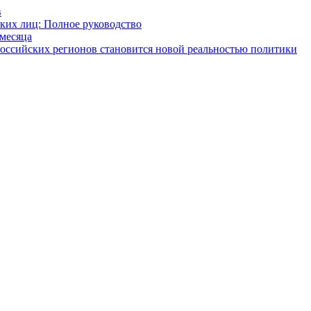
в
ских лиц: Полное руководство
 месяца
российских регионов становится новой реальностью политики