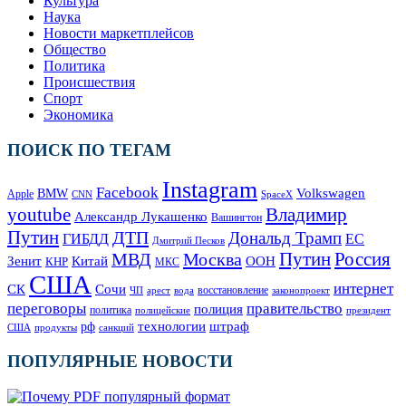
Культура
Наука
Новости маркетплейсов
Общество
Политика
Происшествия
Спорт
Экономика
ПОИСК ПО ТЕГАМ
Instagram
Facebook
Volkswagen
BMW
Apple
SpaceX
CNN
Владимир
youtube
Александр Лукашенко
Вашингтон
Путин
ДТП
Дональд Трамп
ГИБДД
ЕС
Дмитрий Песков
Москва
Путин
Россия
МВД
Зенит
Китай
ООН
КНР
МКС
США
интернет
СК
Сочи
восстановление
ЧП
арест
законопроект
вода
переговоры
правительство
полиция
политика
полицейские
президент
технологии
штраф
рф
продукты
США
санкций
ПОПУЛЯРНЫЕ НОВОСТИ