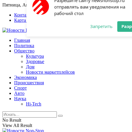
Пятница, Август 7, 2026
Разрешите сайту newsnonstop.ru
отправлять вам уведомления на
Контакты
Карта сайта
рабочий стол
Запретить
Раз
Главная
Политика
Общество
Культура
Здоровье
Дом
Новости маркетплейсов
Экономика
Происшествия
Спорт
Авто
Наука
Hi-Tech
No Result
View All Result