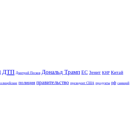
ДТП
Дональд Трамп
Д
ЕС
Зенит
Китай
КНР
Дмитрий Песков
правительство
полиция
рф
полицейские
продукты
президент США
санкций