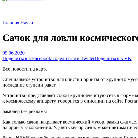
Главная
Наука
Сачок для ловли космическог
09.06.2020
Поделиться в Facebook
Поделиться в Twitter
Поделиться в VK
Все новости на карте
Специальное устройство для очистки орбиты от крупного мусо
последние ступени ракет.
Устройство представляет собой крупноячеистую сеть в форме к
к космическому аппарату, говорится в описании на сайте Роспа
рамблер без рекламы
Как только сачок накрывает космический мусор, рамка сжимает
на орбиту захоронения. Удалять мусор сачок может автоматичес
Ранее NEWS.ru сообщал, что аэрокосмическое агентство Япони