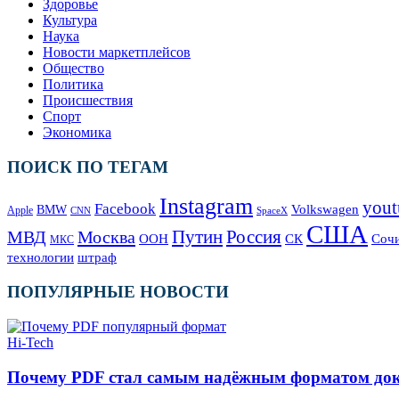
Здоровье
Культура
Наука
Новости маркетплейсов
Общество
Политика
Происшествия
Спорт
Экономика
ПОИСК ПО ТЕГАМ
Instagram
yout
Facebook
Volkswagen
BMW
Apple
SpaceX
CNN
США
Москва
Путин
Россия
МВД
СК
Соч
ООН
МКС
технологии
штраф
ПОПУЛЯРНЫЕ НОВОСТИ
Hi-Tech
Почему PDF стал самым надёжным форматом до