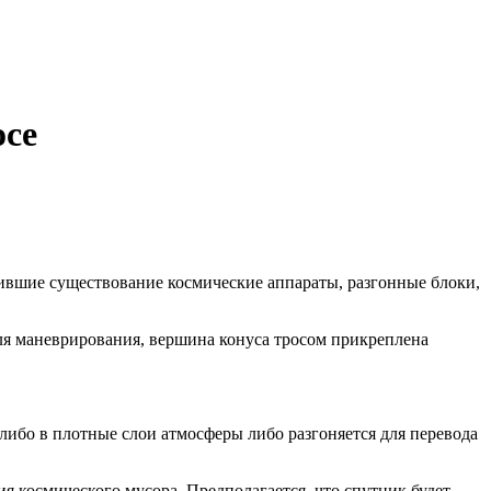
осе
тившие существование космические аппараты, разгонные блоки,
для маневрирования, вершина конуса тросом прикреплена
 либо в плотные слои атмосферы либо разгоняется для перевода
я космического мусора. Предполагается, что спутник будет