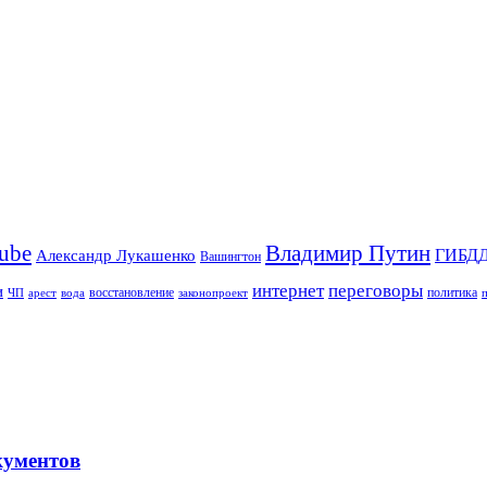
Владимир Путин
ube
ГИБД
Александр Лукашенко
Вашингтон
интернет
переговоры
и
восстановление
ЧП
арест
законопроект
политика
вода
кументов