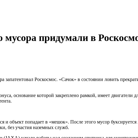
о мусора придумали в Роскосм
ра запатентовал Роскосмос. «Сачок» в состоянии ловить прекра
онуса, основание которой закреплено рамкой, имеет двигатели 
тента.
ся и объект попадает в «мешок». После этого мусор буксируется
ки, без участия наземных служб.
и (JAXA) начало работы над созданием спутника для уничтожени