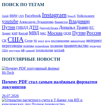
ПОИСК ПО ТЕГАМ
Instagram
Facebook
Volkswagen
BMW
Apple
SpaceX
CNN
Владимир
youtube
Александр Лукашенко
Вашингтон
Путин
ДТП
Дональд Трамп
ГИБДД
ЕС
Дмитрий Песков
Москва
Путин
Россия
МВД
Зенит
Китай
ООН
КНР
МКС
США
интернет
СК
Сочи
восстановление
ЧП
арест
законопроект
вода
переговоры
правительство
полиция
политика
полицейские
президент
технологии
штраф
рф
продукты
США
санкций
ПОПУЛЯРНЫЕ НОВОСТИ
Hi-Tech
Почему PDF стал самым надёжным форматом
документов
26.07.2026